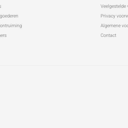
s
Veelgestelde
goederen
Privacy voor
ontruiming
Algemene vo
gers
Contact