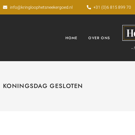
info@kringloophetsneekergoed.nl
+31 (0)6 815 899 70
HOME
OVER ONS
KONINGSDAG GESLOTEN