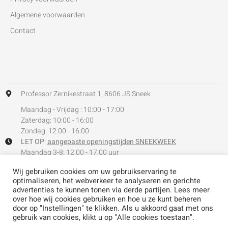
Algemene voorwaarden
Contact
Professor Zernikestraat 1, 8606 JS Sneek
Maandag - Vrijdag : 10:00 - 17:00
Zaterdag: 10:00 - 16:00
Zondag: 12:00 - 16:00
LET OP
:
aangepaste openingstijden SNEEKWEEK
Maandag 3-8: 12.00 - 17.00 uur
Dinsdag 4-8: 12.00 - 17.00 uur
Wij gebruiken cookies om uw gebruikservaring te
Woensdag 5-8: Gesloten
optimaliseren, het webverkeer te analyseren en gerichte
+31 (0)6 815 899 70
advertenties te kunnen tonen via derde partijen. Lees meer
over hoe wij cookies gebruiken en hoe u ze kunt beheren
door op "Instellingen" te klikken. Als u akkoord gaat met ons
gebruik van cookies, klikt u op "Alle cookies toestaan".
PRIVACY
FAQ
CONTACT